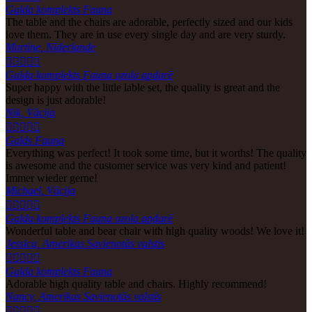
Galda komplekts Fauna
The table and the chairs are adorable, perfectly sized and our kids
love them. They are in use every single day and are very sturdy.
Martine, Nīderlande





Galda komplekts Fauna ozola apdarē
Super happy with the little lable set, the quality is great and the
design is just adorable!
Nik, Vācija





Galds Fauna
Everything was perfect! It took some time, but it worths! The quality
is awesome and the customer service was very kind and patient!
Immer wieder gerne!
Michael, Vācija





Galda komplekts Fauna ozola apdarē
Wonderful table and bear chair with high quality woods! We love it!
Jessica, Amerikas Savienotās valstis





Galda komplekts Fauna
Adorable high quality table and chairs. Highly recommend!
Nancy, Amerikas Savienotās valstis




