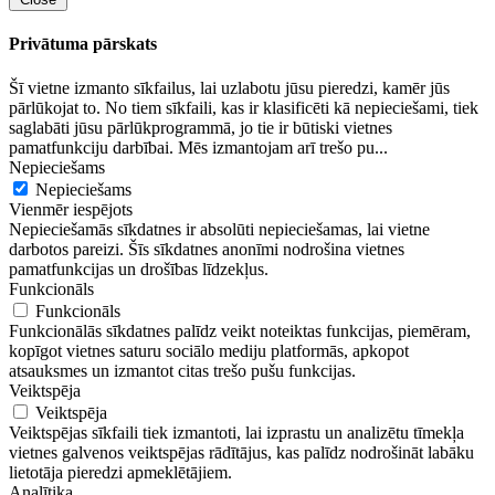
Privātuma pārskats
Šī vietne izmanto sīkfailus, lai uzlabotu jūsu pieredzi, kamēr jūs
pārlūkojat to. No tiem sīkfaili, kas ir klasificēti kā nepieciešami, tiek
saglabāti jūsu pārlūkprogrammā, jo tie ir būtiski vietnes
pamatfunkciju darbībai. Mēs izmantojam arī trešo pu
...
Nepieciešams
Nepieciešams
Vienmēr iespējots
Nepieciešamās sīkdatnes ir absolūti nepieciešamas, lai vietne
darbotos pareizi. Šīs sīkdatnes anonīmi nodrošina vietnes
pamatfunkcijas un drošības līdzekļus.
Funkcionāls
Funkcionāls
Funkcionālās sīkdatnes palīdz veikt noteiktas funkcijas, piemēram,
kopīgot vietnes saturu sociālo mediju platformās, apkopot
atsauksmes un izmantot citas trešo pušu funkcijas.
Veiktspēja
Veiktspēja
Veiktspējas sīkfaili tiek izmantoti, lai izprastu un analizētu tīmekļa
vietnes galvenos veiktspējas rādītājus, kas palīdz nodrošināt labāku
lietotāja pieredzi apmeklētājiem.
Analītika