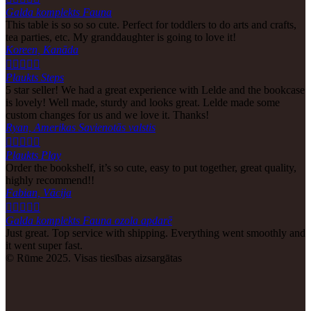
Galda komplekts Fauna
This table is so so so cute. Perfect for toddlers to do arts and crafts,
tea parties, etc. My granddaughter is going to love it!
Koreen, Kanāda





Plaukts Steps
5 star seller! We had a great experience with Lelde and the bookcase
is lovely! Well made, sturdy and looks great. Lelde made some
custom changes for us and we love it. Thanks!
Ryan, Amerikas Savienotās valstis





Plaukts Play
Order the bookshelf, it’s so cute, easy to put together, great quality,
highly recommend!!
Fabian, Vācija





Galda komplekts Fauna ozola apdarē
Just great. Top service with shipping. Everything went smoothly and
it went super fast.
© Rūme 2025. Visas tiesības aizsargātas