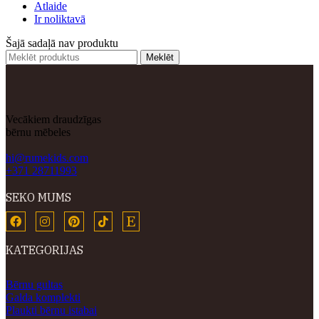
Atlaide
Ir noliktavā
Šajā sadaļā nav produktu
Meklēt
Vecākiem draudzīgas
bērnu mēbeles
hi@rumekids.com
+371 28711993
SEKO MUMS
KATEGORIJAS
Bērnu gultas
Galda komplekti
Plaukti bērnu istabai