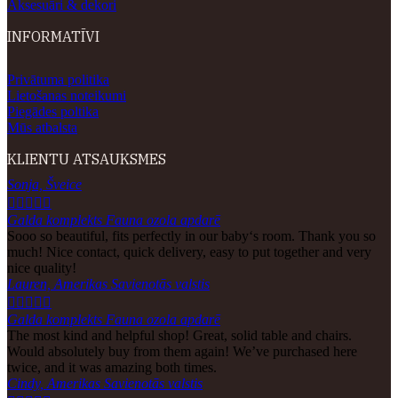
Aksesuāri & dekori
INFORMATĪVI
Privātuma politika
Lietošanas noteikumi
Piegādes poltika
Mūs atbalsta
KLIENTU ATSAUKSMES
Sonja, Šveice





Galda komplekts Fauna ozola apdarē
Sooo so beautiful, fits perfectly in our baby‘s room. Thank you so
much! Nice contact, quick delivery, easy to put together and very
nice quality!
Lauren, Amerikas Savienotās valstis





Galda komplekts Fauna ozola apdarē
The most kind and helpful shop! Great, solid table and chairs.
Would absolutely buy from them again! We’ve purchased here
twice, and it was amazing both times.
Cindy, Amerikas Savienotās valstis