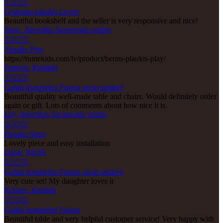





Grāmatu plaukts Levels
Beautiful bookshelf and the seller is very responsive and nice!
Yong, Amerikas Savienotās valstis





Plaukts Play
https://rumekids.com/lv/product/bernu-plaukts-play/
Pamela, Kanāda





Galda komplekts Fauna ozola apdarē
Beautiful quality well-made table and chairs. Would definitely order
again or gift. Lots of comments about how nice it is.
Lily, Amerikas Savienotās valstis





Plaukts Steps
Lovely piece and easy installation
Luisa, Vācija





Galda komplekts Fauna ozola apdarē
Very cute set! My daughter loves it
Kristen, Kanāda





Galda komplekts Fauna
Beautiful table and very helpful customer service! Very happy with