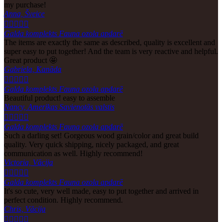
my purchase!
Anna, Šveice





Galda komplekts Fauna ozola apdarē
The items are exactly the same as described, quality is excellent and
super easy to put together! And the team is very reactive and helpful.
Great product 🤩
Gabriela, Kanāda





Galda komplekts Fauna ozola apdarē
Beautiful product! easy to assemble
Nancy, Amerikas Savienotās valstis





Galda komplekts Fauna ozola apdarē
Such a darling set! Gorgeous wood grain/color and great build
quality. Very quick shipping, nicely packaged, and great
communication as well. Highly recommend!
Victoria, Vācija





Galda komplekts Fauna ozola apdarē
It's so cute, very well made, easy to put together and arrived in
perfect condition. Highly recommend.
Chris, Vācija




