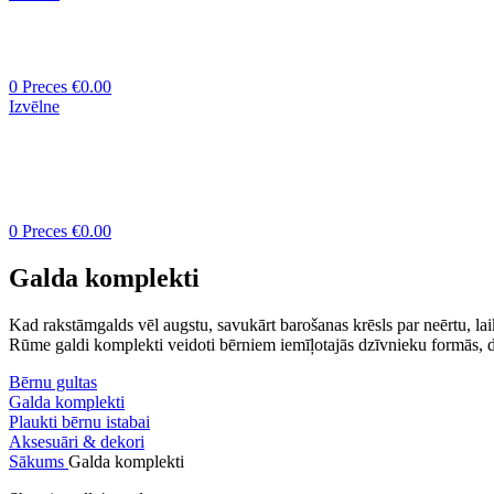
0
Preces
€
0.00
Izvēlne
0
Preces
€
0.00
Galda komplekti
Kad rakstāmgalds vēl augstu, savukārt barošanas krēsls par neērtu, l
Rūme galdi komplekti veidoti bērniem iemīļotajās dzīvnieku formās, dr
Bērnu gultas
Galda komplekti
Plaukti bērnu istabai
Aksesuāri & dekori
Sākums
Galda komplekti