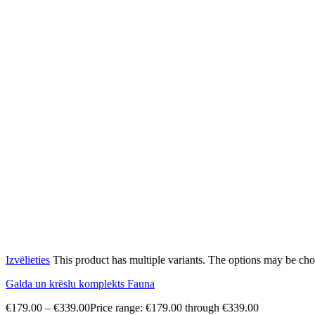
Izvēlieties
This product has multiple variants. The options may be ch
Galda un krēslu komplekts Fauna
€
179.00
–
€
339.00
Price range: €179.00 through €339.00