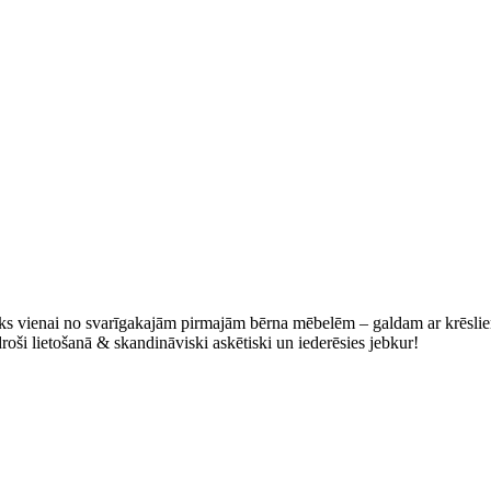
aiks vienai no svarīgakajām pirmajām bērna mēbelēm – galdam ar krēsli
oši lietošanā & skandināviski askētiski un iederēsies jebkur!