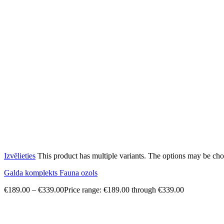
Izvēlieties
This product has multiple variants. The options may be ch
Galda komplekts Fauna ozols
€
189.00
–
€
339.00
Price range: €189.00 through €339.00