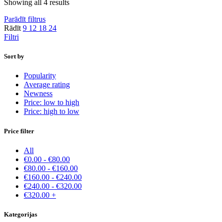
Showing all 4 results
Parādīt filtrus
Rādīt
9
12
18
24
Filtri
Sort by
Popularity
Average rating
Newness
Price: low to high
Price: high to low
Price filter
All
€
0.00
-
€
80.00
€
80.00
-
€
160.00
€
160.00
-
€
240.00
€
240.00
-
€
320.00
€
320.00
+
Kategorijas