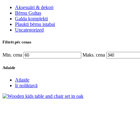
Aksesuāri & dekori
Bērnu Gultas
Galda komplekti
Plaukti bērnu istabai
Uncategorized
Filtrēt pēc cenas
Min. cena
Maks. cena
Atlaide
Atlaide
Ir noliktavā