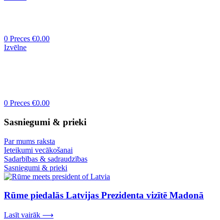
0
Preces
€
0.00
Izvēlne
0
Preces
€
0.00
Sasniegumi & prieki
Par mums raksta
Ieteikumi vecākošanai
Sadarbības & sadraudzības
Sasniegumi & prieki
Rūme piedalās Latvijas Prezidenta vizītē Madonā
Lasīt vairāk ⟶