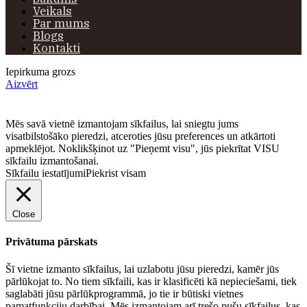
Veikals
Par mums
Blogs
Kontakti
Iepirkuma grozs
Aizvērt
Mēs savā vietnē izmantojam sīkfailus, lai sniegtu jums
visatbilstošāko pieredzi, atceroties jūsu preferences un atkārtoti
apmeklējot. Noklikšķinot uz "Pieņemt visu", jūs piekrītat VISU
sīkfailu izmantošanai.
Sīkfailu iestatījumi
Piekrist visam
Close
Privātuma pārskats
Šī vietne izmanto sīkfailus, lai uzlabotu jūsu pieredzi, kamēr jūs
pārlūkojat to. No tiem sīkfaili, kas ir klasificēti kā nepieciešami, tiek
saglabāti jūsu pārlūkprogrammā, jo tie ir būtiski vietnes
pamatfunkciju darbībai. Mēs izmantojam arī trešo pušu sīkfailus, kas