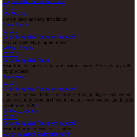
Lily, Amerikas Savienotās valstis





Plaukts Steps
Lovely piece and easy installation
Luisa, Vācija





Galda komplekts Fauna ozola apdarē
Very cute set! My daughter loves it
Kristen, Kanāda





Galda komplekts Fauna
Beautiful table and very helpful customer service! Very happy with
my purchase!
Anna, Šveice





Galda komplekts Fauna ozola apdarē
The items are exactly the same as described, quality is excellent and
super easy to put together! And the team is very reactive and helpful.
Great product 🤩
Gabriela, Kanāda





Galda komplekts Fauna ozola apdarē
Beautiful product! easy to assemble
Nancy, Amerikas Savienotās valstis