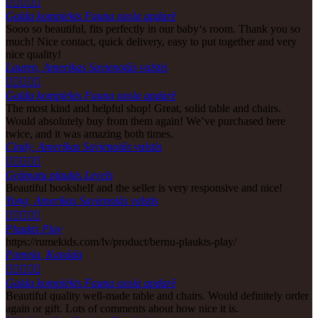





Galda komplekts Fauna ozola apdarē
Sooo so beautiful, fits perfectly in our baby‘s room. Thank you so
much! Nice contact, quick delivery, easy to put together and very
nice quality!
Lauren, Amerikas Savienotās valstis





Galda komplekts Fauna ozola apdarē
The most kind and helpful shop! Great, solid table and chairs.
Would absolutely buy from them again! We’ve purchased here
twice, and it was amazing both times.
Cindy, Amerikas Savienotās valstis





Grāmatu plaukts Levels
Beautiful bookshelf and the seller is very responsive and nice!
Yong, Amerikas Savienotās valstis





Plaukts Play
https://rumekids.com/lv/product/bernu-plaukts-play/
Pamela, Kanāda





Galda komplekts Fauna ozola apdarē
Beautiful quality well-made table and chairs. Would definitely order
again or gift. Lots of comments about how nice it is.