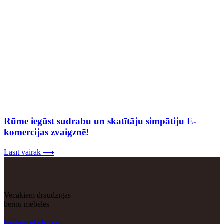
Rūme iegūst sudrabu un skatītāju simpātiju E-
komercijas zvaigznē!
Lasīt vairāk ⟶
Vecākiem draudzīgas
bērnu mēbeles
hi@rumekids.com