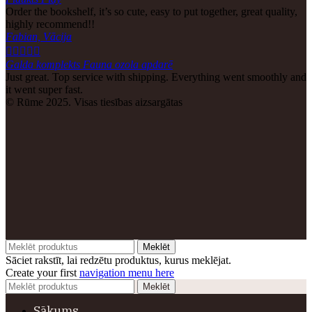
Order the bookshelf, it’s so cute, easy to put together, great quality,
highly recommend!!
Fabian, Vācija





Galda komplekts Fauna ozola apdarē
Just great. Top service with shipping. Everything went smoothly and
it went super fast.
© Rūme 2025. Visas tiesības aizsargātas
Meklēt
Sāciet rakstīt, lai redzētu produktus, kurus meklējat.
Create your first
navigation menu here
Meklēt
Sākums