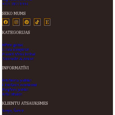
+371 28711993
SEKO MUMS
KATEGORIJAS
Bērnu gultas
Galda komplekti
Plaukti bērnu istabai
Aksesuāri & dekori
INFORMATĪVI
Privātuma politika
Lietošanas noteikumi
Piegādes poltika
Mūs atbalsta
KLIENTU ATSAUKSMES
Sonja, Šveice