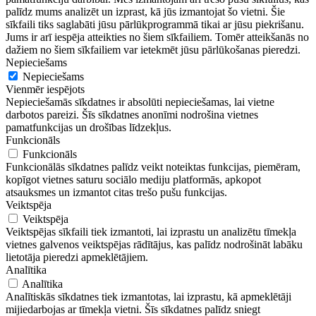
palīdz mums analizēt un izprast, kā jūs izmantojat šo vietni. Šie
sīkfaili tiks saglabāti jūsu pārlūkprogrammā tikai ar jūsu piekrišanu.
Jums ir arī iespēja atteikties no šiem sīkfailiem. Tomēr atteikšanās no
dažiem no šiem sīkfailiem var ietekmēt jūsu pārlūkošanas pieredzi.
Nepieciešams
Nepieciešams
Vienmēr iespējots
Nepieciešamās sīkdatnes ir absolūti nepieciešamas, lai vietne
darbotos pareizi. Šīs sīkdatnes anonīmi nodrošina vietnes
pamatfunkcijas un drošības līdzekļus.
Funkcionāls
Funkcionāls
Funkcionālās sīkdatnes palīdz veikt noteiktas funkcijas, piemēram,
kopīgot vietnes saturu sociālo mediju platformās, apkopot
atsauksmes un izmantot citas trešo pušu funkcijas.
Veiktspēja
Veiktspēja
Veiktspējas sīkfaili tiek izmantoti, lai izprastu un analizētu tīmekļa
vietnes galvenos veiktspējas rādītājus, kas palīdz nodrošināt labāku
lietotāja pieredzi apmeklētājiem.
Analītika
Analītika
Analītiskās sīkdatnes tiek izmantotas, lai izprastu, kā apmeklētāji
mijiedarbojas ar tīmekļa vietni. Šīs sīkdatnes palīdz sniegt