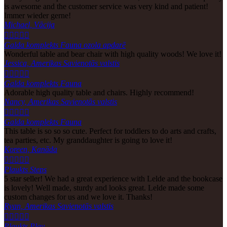
is awesome and the customer service was very kind and patient!
Immer wieder gerne!
Michael, Vācija





Galda komplekts Fauna ozola apdarē
Wonderful table and bear chair with high quality woods! We love it!
Jessica, Amerikas Savienotās valstis





Galda komplekts Fauna
Adorable high quality table and chairs. Highly recommend!
Nancy, Amerikas Savienotās valstis





Galda komplekts Fauna
This table is so so so cute. Perfect for toddlers to do arts and crafts,
tea parties, etc. My granddaughter is going to love it!
Koreen, Kanāda





Plaukts Steps
5 star seller! We had a great experience with Lelde and the bookcase
is lovely! Well made, sturdy and looks great. Lelde made some
custom changes for us and we love it. Thanks!
Ryan, Amerikas Savienotās valstis





Plaukts Play