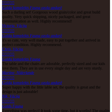





Galda komplekts Fauna ozola apdarē
Such a darling set! Gorgeous wood grain/color and great build
quality. Very quick shipping, nicely packaged, and great
communication as well. Highly recommend!
Victoria, Vācija





Galda komplekts Fauna ozola apdarē
It's so cute, very well made, easy to put together and arrived in
perfect condition. Highly recommend.
Chris, Vācija





Galda komplekts Fauna
The table and the chairs are adorable, perfectly sized and our kids
love them. They are in use every single day and are very sturdy.
Martine, Nīderlande





Galda komplekts Fauna ozola apdarē
Super happy with the little lable set, the quality is great and the
design is just adorable!
Nik, Vācija





Galds Fauna
Everything was perfect! It took some time, but it worths! The quality