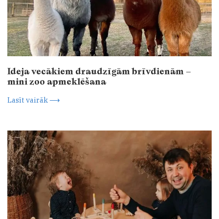
Ideja vecākiem draudzīgām brīvdienām –
mini zoo apmeklēšana
Lasīt vairāk ⟶