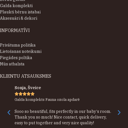
Galda komplekti
Plaukti bērnu istabai
Aksesuāri & dekori
INFORMATĪVI
Privātuma politika
Lietošanas noteikumi
Piegādes poltika
Mūs atbalsta
KLIENTU ATSAUKSMES
Sonja, Šveice





Galda komplekts Fauna ozola apdarē
Sooo so beautiful, fits perfectly in our baby‘s room.
Thank you so much! Nice contact, quick delivery,
easy to put together and very nice quality!