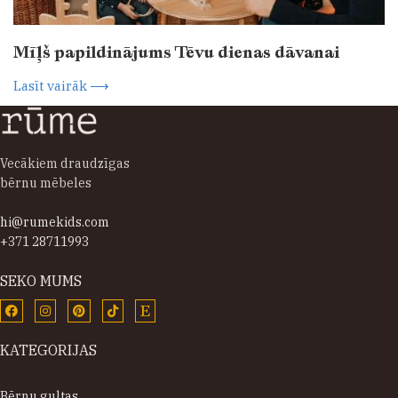
Mīļš papildinājums Tēvu dienas dāvanai
Lasīt vairāk ⟶
Vecākiem draudzīgas
bērnu mēbeles
hi@rumekids.com
+371 28711993
SEKO MUMS
KATEGORIJAS
Bērnu gultas