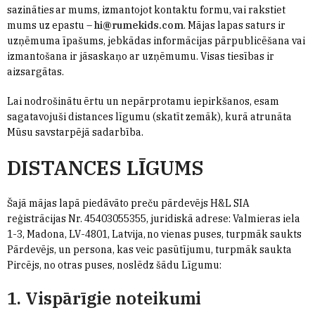
sazināties ar mums, izmantojot kontaktu formu, vai rakstiet
mums uz epastu –
hi@rumekids.com
. Mājas lapas saturs ir
uzņēmuma īpašums, jebkādas informācijas pārpublicēšana vai
izmantošana ir jāsaskaņo ar uzņēmumu. Visas tiesības ir
aizsargātas.
Lai nodrošinātu ērtu un nepārprotamu iepirkšanos, esam
sagatavojuši distances līgumu (skatīt zemāk), kurā atrunāta
Mūsu savstarpējā sadarbība.
DISTANCES LĪGUMS
Šajā mājas lapā piedāvāto preču pārdevējs H&L SIA
reģistrācijas Nr. 45403055355, juridiskā adrese: Valmieras iela
1-3, Madona, LV-4801, Latvija, no vienas puses, turpmāk saukts
Pārdevējs, un persona, kas veic pasūtījumu, turpmāk saukta
Pircējs, no otras puses, noslēdz šādu Līgumu:
1. Vispārīgie noteikumi