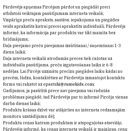
Pārdevējs apņemas Pircējam pārdot un piegādāt preci
atbilstoši veiktajam pasūtījumam interneta veikalā;
Vispārīgs preču apraksts, sastāvs, iepakojuma un piegādes
veids aprakstīts katrai precei aprakstīts individuāli. Pārdevējs
informē, ka informācija par produktu var tikt mainīta bez
brīdinājuma;
Daļa pieejamo preču pieejamas izsūtīšanai / saņemšanai 1-3
dienu laikā;
Daļa interneta veikalā atrodamās preces tiek ražotas uz
individuāla pasūtījuma, preču izgatavošanas laiks ir 6-8
nedēļas. Lai Pircējs uzzinātu precīzu piegādes laiku kādai no
precēm, lūdzu, kontaktēties ar Pārdevēju izmantojot kontaktu
formu vai rakstot uz epastu
hi@rumekids.com
;
Gadījumos, ja pasūtītā prece nav pieejama vai radušās
problēmas piegādē, tad Pārdevējs par to informē Pircēju vienas
darba dienas laikā;
Produktu krāsas dzīvē var atšķirties no interneta redzamajām
monitoru uzstādījumu dēļ;
Produktu cenas katram produktam ir atspoguļotas atsevišķi.
Pārdevējs informē, ka cenas interneta veikalā ir mainīgas, cenu