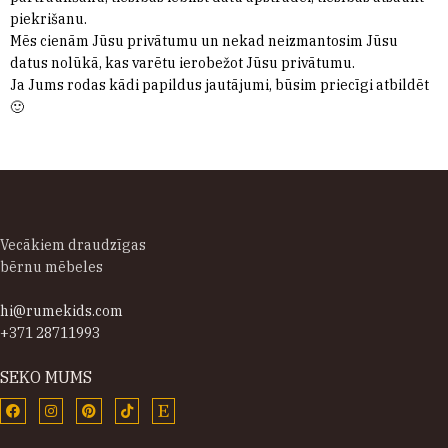
piekrišanu.
Mēs cienām Jūsu privātumu un nekad neizmantosim Jūsu
datus nolūkā, kas varētu ierobežot Jūsu privātumu.
Ja Jums rodas kādi papildus jautājumi, būsim priecīgi atbildēt
🙂
Vecākiem draudzīgas
bērnu mēbeles
hi@rumekids.com
+371 28711993
SEKO MUMS