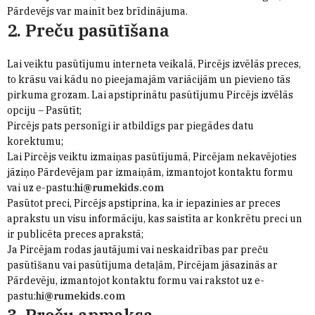
Pārdevējs var mainīt bez brīdinājuma.
2. Preču pasūtīšana
Lai veiktu pasūtījumu interneta veikalā, Pircējs izvēlās preces,
to krāsu vai kādu no pieejamajām variācijām un pievieno tās
pirkuma grozam. Lai apstiprinātu pasūtījumu Pircējs izvēlās
opciju – Pasūtīt;
Pircējs pats personīgi ir atbildīgs par piegādes datu
korektumu;
Lai Pircējs veiktu izmaiņas pasūtījumā, Pircējam nekavējoties
jāziņo Pārdevējam par izmaiņām, izmantojot kontaktu formu
vai uz e-pastu:
hi@rumekids.com
Pasūtot preci, Pircējs apstiprina, ka ir iepazinies ar preces
aprakstu un visu informāciju, kas saistīta ar konkrētu preci un
ir publicēta preces aprakstā;
Ja Pircējam rodas jautājumi vai neskaidrības par preču
pasūtīšanu vai pasūtījuma detaļām, Pircējam jāsazinās ar
Pārdevēju, izmantojot kontaktu formu vai rakstot uz e-
pastu:
hi@rumekids.com