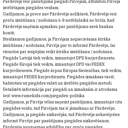
Pārdevējs veic pasūtījuma piegādi Pircējam, atbilstoši Pircēja
izvēlētajam piegādes veidam;
Gadījumos, ja prece nav Pārdevēja noliktavā, Pārdevējs veic
preču izsūtīšanu / nodošanu 6-8 nedēļulaikā no brīža, kad
Pārdevējs saņēmis apmaksu par pasūtījumu savā bankas
kontā;
Steidzamos gadījumos, ja Pircējam nepieciešama ātrāka
izsūtīšana / nodošana, Pircējs par to informē Pārdevēju, lai
vienotos par iespējām veikt ātrāku izsūtīšanu / nodošanu.
Piegāde Latvijā tiek veikta, izmantojot DPD kurjerdienestu.
Piegāde Eiropā tiek veikta, izmantojot DPD vai FEDEX
kurjerdienestu. Piegāde ārpus Eiropas Savienības, tiek veikta,
izmantojot FEDEX kurjerdienstu. Piegādes izmaksas variē,
balstoties uz piegādes valsti un izvēlēto piegādes metodi.
Detalizēti informācija par piegādi un izmaksām ir atrodama
šeit: www.rumekids.com/piegades-politika
Gadījumos, ja Pircējs vēlas saņemt pasūtījumu, izmantojot citu
piegādes veidu, tad Pircējam tas ir jāsaskaņo ar Pārdevēju;
Gadījumos, ja piegāde aizkavējās, tad Pārdevējs nekavējoties
informē Pircēju par pasūtījuma piegādes aizkavēšanos;
Pārdevējs neuzņemas atbildību par preču piegādes