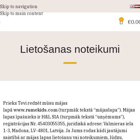
Skip to navigation
Skip to main content
0
€
0.0
Lietošanas noteikumi
Prieks Tevi redzēt mūsu mājas
lapā
www.rumekids.com
(turpmāk tekstā “mājaslapa”). Mājas
lapas īpašnieks ir H&L SIA (turpmāk tekstā “uzņēmums”),
reģistrācijas Nr. 45403055355, juridiskā adrese: Valmieras iela
1-3, Madona, LV-4801, Latvija. Ja Jums rodas kādi jautājumi
saistībā ar mājas lapas lietošanu vai noteikumiem, lūdzu,