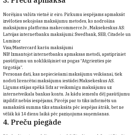
3. Preču apmaksa
Norēķinu valūta vietnē ir eiro. Pirkumu iespējams apmaksāt
izvēloties sekojošas maksājumu metodes, ko nodrošina
maksājumu platforma makecommerce.lv , Maksekeskus AS:
Latvijas internetbanku maksājumi: Swedbank, SEB, Citadele un
Luminor
Visa/Mastercard karšu maksājumi
NB! Izmantojot internetbanku apmaksas metodi, apstipriniet
pasūtījumu un noklikšķiniet uz pogas “Atgriezties pie
tirgotāja”.
Personas dati, kas nepieciešami maksājumu veikšanai, tiek
nodoti licencētai maksājumu iestādei Maksekeskus AS.
Līgums stājas spēkā līdz ar veiksmīgu maksājumu uz
internetveikala bankas kontu. Ja kādu iemeslu dēļ pasūtījumu
izpildīt nebūs iespējams, Pircējs par to tiks informēts un
samaksātā summa tiks atmaksāta pēc iespējas ātrāk, bet ne
vēlāk kā 14 dienu laikā pēc paziņojuma saņemšanas.
4. Preču piegāde