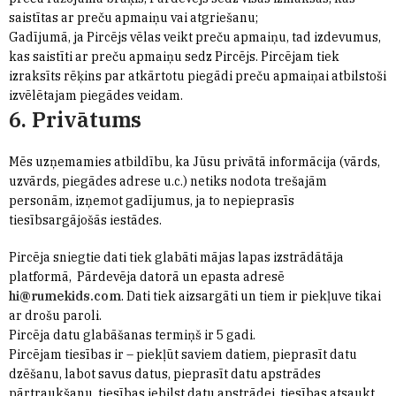
saistītas ar preču apmaiņu vai atgriešanu;
Gadījumā, ja Pircējs vēlas veikt preču apmaiņu, tad izdevumus,
kas saistīti ar preču apmaiņu sedz Pircējs. Pircējam tiek
izraksīts rēķins par atkārtotu piegādi preču apmaiņai atbilstoši
izvēlētajam piegādes veidam.
6. Privātums
Mēs uzņemamies atbildību, ka Jūsu privātā informācija (vārds,
uzvārds, piegādes adrese u.c.) netiks nodota trešajām
personām, izņemot gadījumus, ja to nepieprasīs
tiesībsargājošās iestādes.
Pircēja sniegtie dati tiek glabāti mājas lapas izstrādātāja
platformā, Pārdevēja datorā un epasta adresē
hi@rumekids.com
. Dati tiek aizsargāti un tiem ir piekļuve tikai
ar drošu paroli.
Pircēja datu glabāšanas termiņš ir 5 gadi.
Pircējam tiesības ir – piekļūt saviem datiem, pieprasīt datu
dzēšanu, labot savus datus, pieprasīt datu apstrādes
pārtraukšanu, tiesības iebilst datu apstrādei, tiesības atsaukt