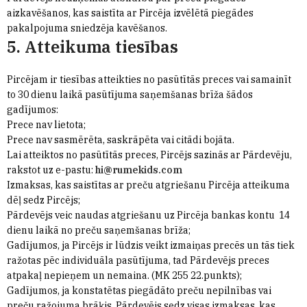
aizkavēšanos, kas saistīta ar Pircēja izvēlētā piegādes
pakalpojuma sniedzēja kavēšanos.
5. Atteikuma tiesības
Pircējam ir tiesības atteikties no pasūtītās preces vai samainīt
to 30 dienu laikā pasūtījuma saņemšanas brīža šādos
gadījumos:
Prece nav lietota;
Prece nav sasmērēta, saskrāpēta vai citādi bojāta.
Lai atteiktos no pasūtītās preces, Pircējs sazinās ar Pārdevēju,
rakstot uz e-pastu:
hi@rumekids.com
Izmaksas, kas saistītas ar preču atgriešanu Pircēja atteikuma
dēļ sedz Pircējs;
Pārdevējs veic naudas atgriešanu uz Pircēja bankas kontu 14
dienu laikā no preču saņemšanas brīža;
Gadījumos, ja Pircējs ir lūdzis veikt izmaiņas precēs un tās tiek
ražotas pēc individuāla pasūtījuma, tad Pārdevējs preces
atpakaļ nepieņem un nemaina. (MK 255 22.punkts);
Gadījumos, ja konstatētas piegādāto preču nepilnības vai
preču ražojuma brāķis, Pārdevējs sedz visas izmaksas, kas