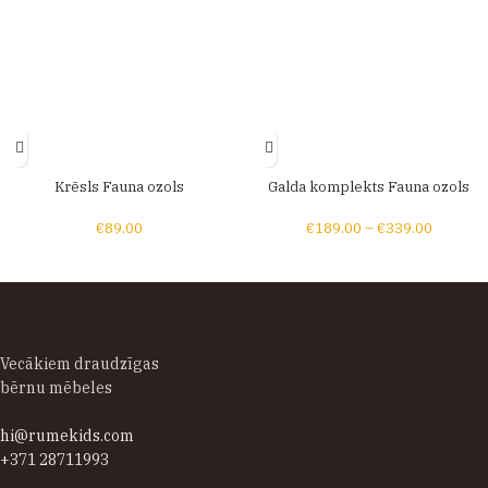
Krēsls Fauna ozols
Galda komplekts Fauna ozols
€
89.00
€
189.00
–
€
339.00
Vecākiem draudzīgas
bērnu mēbeles
hi@rumekids.com
+371 28711993