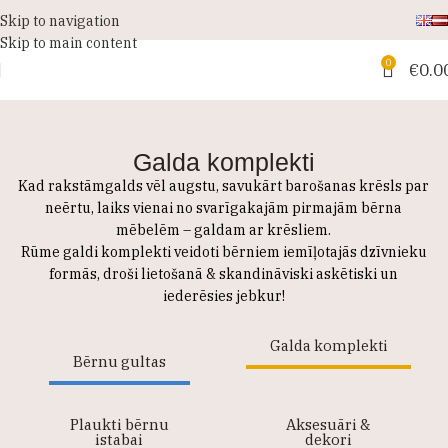
Skip to navigation
Skip to main content
0
€
0.0
Galda komplekti
Kad rakstāmgalds vēl augstu, savukārt barošanas krēsls par
neērtu, laiks vienai no svarīgakajām pirmajām bērna
mēbelēm – galdam ar krēsliem.
Rūme galdi komplekti veidoti bērniem iemīļotajās dzīvnieku
formās, droši lietošanā & skandināviski askētiski un
iederēsies jebkur!
Galda komplekti
Bērnu gultas
Plaukti bērnu
Aksesuāri &
istabai
dekori